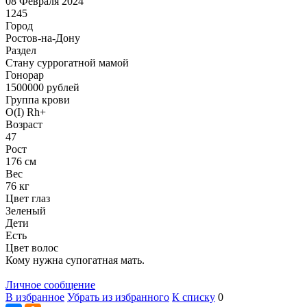
08 Февраля 2024
1245
Город
Ростов-на-Дону
Раздел
Cтану суррогатной мамой
Гонoрар
1500000
рублей
Группа крови
O(I) Rh+
Возраст
47
Рост
176 см
Вес
76 кг
Цвет глаз
Зеленый
Дети
Есть
Цвет волос
Кому нужна супогатная мать.
Личное сообщение
В избранное
Убрать из избранного
К списку
0