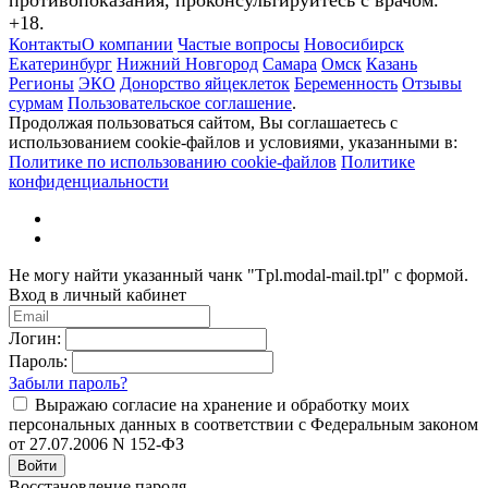
+18.
Контакты
О компании
Частые вопросы
Новосибирск
Екатеринбург
Нижний Новгород
Самара
Омск
Казань
Регионы
ЭКО
Донорство яйцеклеток
Беременность
Отзывы
сурмам
Пользовательское соглашение
.
Продолжая пользоваться сайтом, Вы соглашаетесь с
использованием cookie-файлов и условиями, указанными в:
Политике по использованию cookie-файлов
Политике
конфиденциальности
Не могу найти указанный чанк "Tpl.modal-mail.tpl" с формой.
Вход в личный кабинет
Логин:
Пароль:
Забыли пароль?
Выражаю согласие на хранение и обработку моих
персональных данных в соответствии с Федеральным законом
от 27.07.2006 N 152-ФЗ
Войти
Восстановление пароля