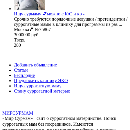
Ищу сурмаму 💕можно с К/С и кр -
Срочно требуются порядочные девушки / претендентки /
суррогатные мамы в клинику для программы из раз ...
Москва💕 №75867
3000000 руб.
Тверь
280
Добавить объявление
Статьи
Бесплодие
Предложить клинику ЭКО
Ищу суррогатную маму
Стану суррогатной матерью
МИР
СУР
МАМ
«Мир Сурмам» - сайт о суррогатном материнстве. Поиск
Имеются
суррогатных мам без посредников.
противопоказания, проконсультируйтесь с врачом.