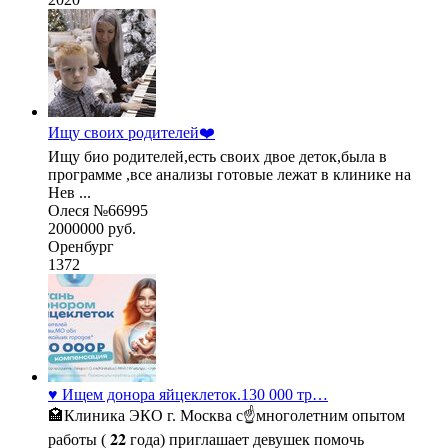
Ищу своих родителей❤️
Ищу био родителей,есть своих двое деток,была в
программе ,все анализы готовые лежат в клинике на
Нев ...
Олеся №66995
2000000 руб.
Оренбург
1372
♥️ Ищем донора яйцеклеток.130 000 тр…
🏩Клиника ЭКО г. Москва с☝многолетним опытом
работы ( 𝟐𝟐 года) приглашает девушек помочь