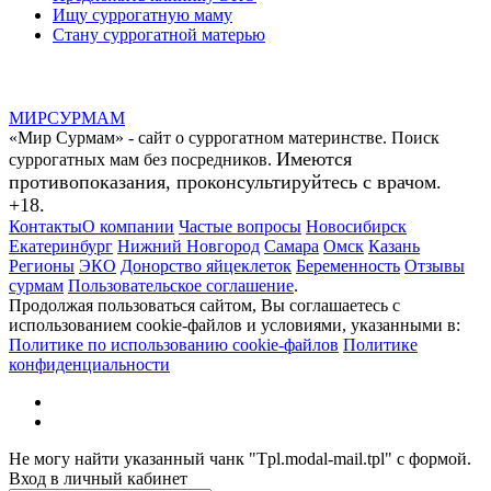
Ищу суррогатную маму
Стану суррогатной матерью
МИР
СУР
МАМ
«Мир Сурмам» - сайт о суррогатном материнстве. Поиск
Имеются
суррогатных мам без посредников.
противопоказания, проконсультируйтесь с врачом.
+18.
Контакты
О компании
Частые вопросы
Новосибирск
Екатеринбург
Нижний Новгород
Самара
Омск
Казань
Регионы
ЭКО
Донорство яйцеклеток
Беременность
Отзывы
сурмам
Пользовательское соглашение
.
Продолжая пользоваться сайтом, Вы соглашаетесь с
использованием cookie-файлов и условиями, указанными в:
Политике по использованию cookie-файлов
Политике
конфиденциальности
Не могу найти указанный чанк "Tpl.modal-mail.tpl" с формой.
Вход в личный кабинет