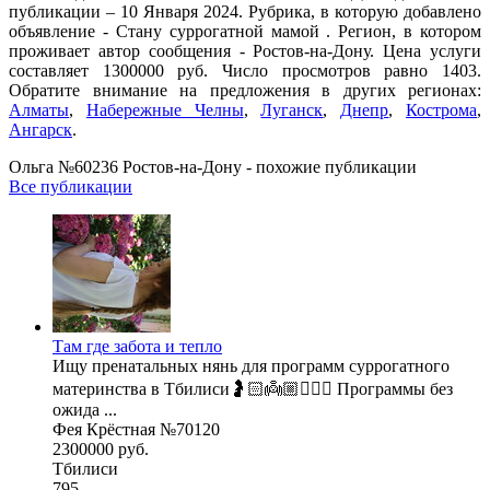
публикации – 10 Января 2024. Рубрика, в которую добавлено
объявление - Cтану суррогатной мамой . Регион, в котором
проживает автор сообщения - Ростов-на-Дону. Цена услуги
составляет 1300000 руб. Число просмотров равно 1403.
Обратите внимание на предложения в других регионах:
Алматы
,
Набережные Челны
,
Луганск
,
Днепр
,
Кострома
,
Ангарск
.
Ольга №60236 Ростов-на-Дону - похожие публикации
Все публикации
Там где забота и тепло
Ищу пренатальных нянь для программ суррогатного
материнства в Тбилиси🤰🏻👼🏼🧚🏼‍♂️ Программы без
ожида ...
Фея Крёстная №70120
2300000 руб.
Тбилиси
795