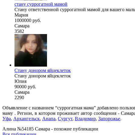
стану суррогатной мамой
Стану ответственной суррогатной мамой для вашего малыш
Мария
1000000 руб.
Самара
3582
Стану донором яйцеклеток
Стану донором яйцеклеток
Юлия
90000 руб.
Самара
2290
Объявление с названием “суррогатная мама” добавлено пользо
маму . Регион, в котором проживает автор сообщения - Самар
Уфа
,
Архангельск
,
Анапа
,
Сургут
,
Владимир
,
Запорожье
.
Алина №54185 Самара - похожие публикации
Все публикации