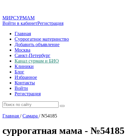
МИР
СУР
МАМ
Войти в кабинет
Регистрация
Главная
Суррогатное материнство
Добавить объявление
Москва
Санкт-Петербург
Канал сурмам и БИО
Клиники
Блог
Избранное
Контакты
Войти
Регистрация
Главная
/
Самара
/
N54185
суррогатная мама - №54185