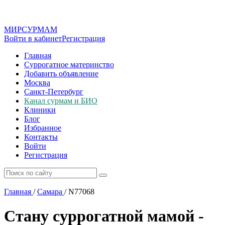
МИР
СУР
МАМ
Войти в кабинет
Регистрация
Главная
Суррогатное материнство
Добавить объявление
Москва
Санкт-Петербург
Канал сурмам и БИО
Клиники
Блог
Избранное
Контакты
Войти
Регистрация
Главная
/
Самара
/
N77068
Стану суррогатной мамой -