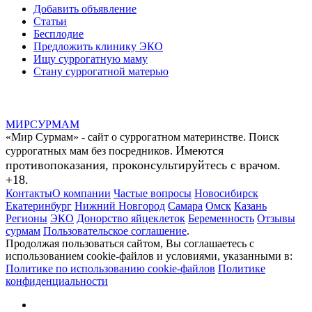
Добавить объявление
Статьи
Бесплодие
Предложить клинику ЭКО
Ищу суррогатную маму
Стану суррогатной матерью
МИР
СУР
МАМ
«Мир Сурмам» - сайт о суррогатном материнстве. Поиск
Имеются
суррогатных мам без посредников.
противопоказания, проконсультируйтесь с врачом.
+18.
Контакты
О компании
Частые вопросы
Новосибирск
Екатеринбург
Нижний Новгород
Самара
Омск
Казань
Регионы
ЭКО
Донорство яйцеклеток
Беременность
Отзывы
сурмам
Пользовательское соглашение
.
Продолжая пользоваться сайтом, Вы соглашаетесь с
использованием cookie-файлов и условиями, указанными в:
Политике по использованию cookie-файлов
Политике
конфиденциальности