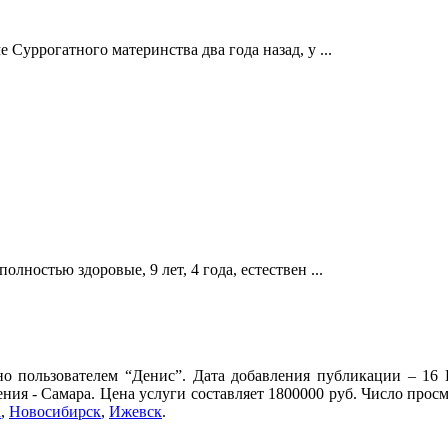
е Суррогатного материнства два года назад, у ...
лностью здоровые, 9 лет, 4 года, естествен ...
о пользователем “Денис”. Дата добавления публикации – 16 
ения - Самара. Цена услуги составляет 1800000 руб. Число прос
а
,
Новосибирск
,
Ижевск
.