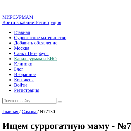
МИР
СУР
МАМ
Войти в кабинет
Регистрация
Главная
Суррогатное материнство
Добавить объявление
Москва
Санкт-Петербург
Канал сурмам и БИО
Клиники
Блог
Избранное
Контакты
Войти
Регистрация
Главная
/
Самара
/
N77130
Ищем суррогатную маму - №7