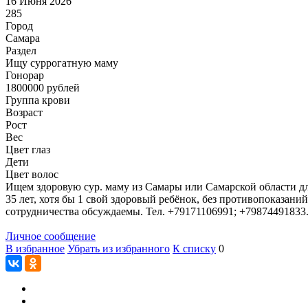
16 Июня 2026
285
Город
Самара
Раздел
Ищу суррогатную маму
Гонoрар
1800000
рублей
Группа крови
Возраст
Рост
Вес
Цвет глаз
Дети
Цвет волос
Ищем здоровую сур. маму из Самары или Самарской области дл
35 лет, хотя бы 1 свой здоровый ребёнок, без противопоказан
сотрудничества обсуждаемы. Тел. +79171106991; +79874491833.
Личное сообщение
В избранное
Убрать из избранного
К списку
0