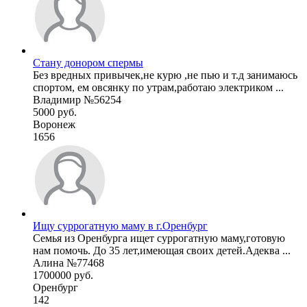
Стану донором спермы
Без вредных привычек,не курю ,не пью и т.д занимаюсь
спортом, ем овсянку по утрам,работаю электриком ...
Владимир №56254
5000 руб.
Воронеж
1656
Ищу суррогатную маму в г.Оренбург
Семья из Оренбурга ищет суррогатную маму,готовую
нам помочь. До 35 лет,имеющая своих детей.Адеква ...
Алина №77468
1700000 руб.
Оренбург
142