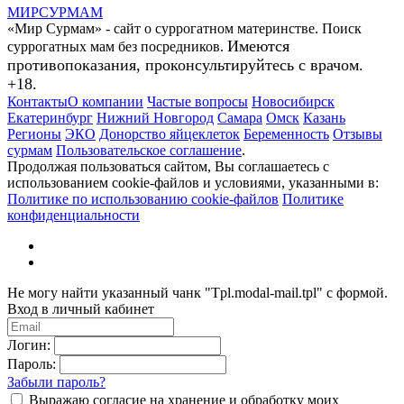
МИР
СУР
МАМ
«Мир Сурмам» - сайт о суррогатном материнстве. Поиск
Имеются
суррогатных мам без посредников.
противопоказания, проконсультируйтесь с врачом.
+18.
Контакты
О компании
Частые вопросы
Новосибирск
Екатеринбург
Нижний Новгород
Самара
Омск
Казань
Регионы
ЭКО
Донорство яйцеклеток
Беременность
Отзывы
сурмам
Пользовательское соглашение
.
Продолжая пользоваться сайтом, Вы соглашаетесь с
использованием cookie-файлов и условиями, указанными в:
Политике по использованию cookie-файлов
Политике
конфиденциальности
Не могу найти указанный чанк "Tpl.modal-mail.tpl" с формой.
Вход в личный кабинет
Логин:
Пароль:
Забыли пароль?
Выражаю согласие на хранение и обработку моих