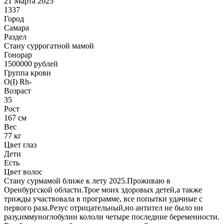
21 Марта 2025
1337
Город
Самара
Раздел
Cтану суррогатной мамой
Гонoрар
1500000
рублей
Группа крови
O(I) Rh-
Возраст
35
Рост
167 см
Вес
77 кг
Цвет глаз
Дети
Есть
Цвет волос
Стану сурмамой ближе к лету 2025.Проживаю в
Оренбургской области.Трое моих здоровых детей,а также
трижды участвовала в программе, все попытки удачные с
первого раза.Резус отрицательный,но антител не было ни
разу,иммуноглобулин кололи четыре последние беременности.