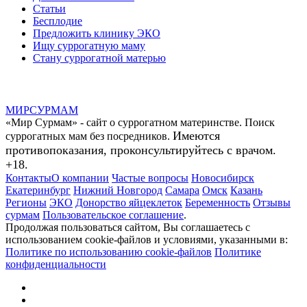
Статьи
Бесплодие
Предложить клинику ЭКО
Ищу суррогатную маму
Стану суррогатной матерью
МИР
СУР
МАМ
«Мир Сурмам» - сайт о суррогатном материнстве. Поиск
Имеются
суррогатных мам без посредников.
противопоказания, проконсультируйтесь с врачом.
+18.
Контакты
О компании
Частые вопросы
Новосибирск
Екатеринбург
Нижний Новгород
Самара
Омск
Казань
Регионы
ЭКО
Донорство яйцеклеток
Беременность
Отзывы
сурмам
Пользовательское соглашение
.
Продолжая пользоваться сайтом, Вы соглашаетесь с
использованием cookie-файлов и условиями, указанными в:
Политике по использованию cookie-файлов
Политике
конфиденциальности