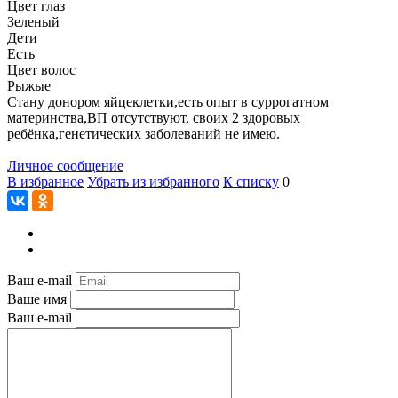
Цвет глаз
Зеленый
Дети
Есть
Цвет волос
Рыжые
Стану донором яйцеклетки,есть опыт в суррогатном
материнства,ВП отсутствуют, своих 2 здоровых
ребёнка,генетических заболеваний не имею.
Личное сообщение
В избранное
Убрать из избранного
К списку
0
Ваш e-mail
Ваше имя
Ваш e-mail