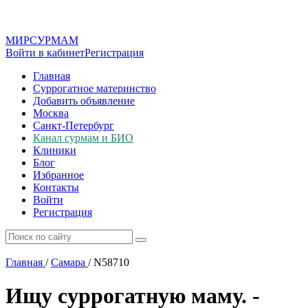
МИР
СУР
МАМ
Войти в кабинет
Регистрация
Главная
Суррогатное материнство
Добавить объявление
Москва
Санкт-Петербург
Канал сурмам и БИО
Клиники
Блог
Избранное
Контакты
Войти
Регистрация
Главная
/
Самара
/
N58710
Ищу суррогатную маму. -