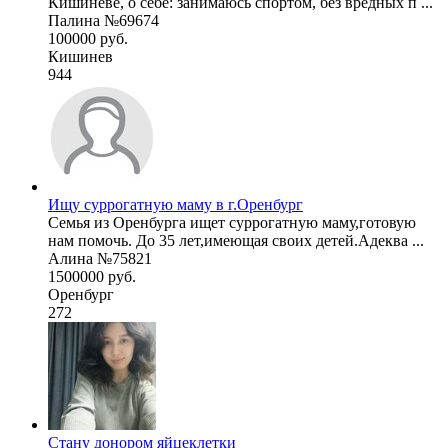
Кишиневе, о себе: занимаюсь спортом, без вредных п ...
Палина №69674
100000 руб.
Кишинев
944
Ищу суррогатную маму в г.Оренбург
Семья из Оренбурга ищет суррогатную маму,готовую
нам помочь. До 35 лет,имеющая своих детей.Адеква ...
Алина №75821
1500000 руб.
Оренбург
272
Стану донором яйцеклетки