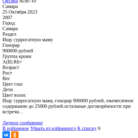
Оксана
№58710
Самара
25 Октября 2023
2007
Город
Самара
Раздел
Ищу суррогатную маму
Гонoрар
900000
рублей
Группа крови
A(II) Rh+
Возраст
Рост
Вес
Цвет глаз
Дети
Цвет волос
Ищу суррогатную маму, гонорар 900000 рублей, ежемесячное
содержание до 25000 рублей.остальные договорённости при
встречи. .
Личное сообщение
В избранное
Убрать из избранного
К списку
0