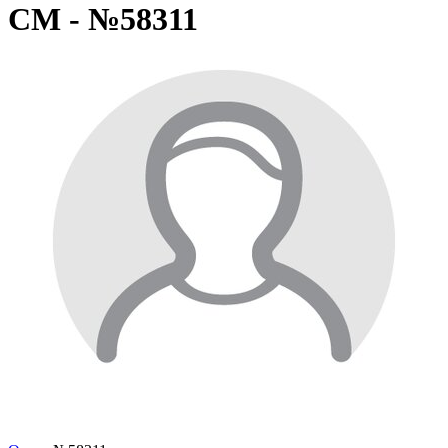
СМ - №58311