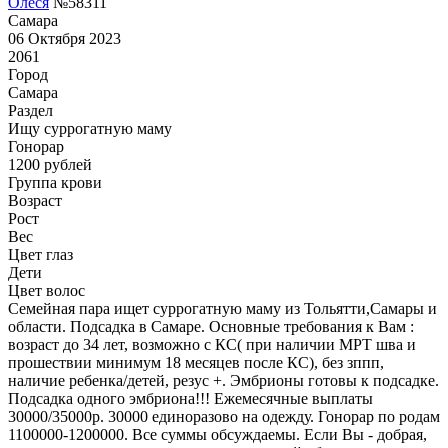
Олеся
№58311
Самара
06 Октября 2023
2061
Город
Самара
Раздел
Ищу суррогатную маму
Гонoрар
1200
рублей
Группа крови
Возраст
Рост
Вес
Цвет глаз
Дети
Цвет волос
Семейная пара ищет суррогатную маму из Тольятти,Самары и
области. Подсадка в Самаре. Основные требования к Вам :
возраст до 34 лет, возможно с КС( при наличии МРТ шва и
прошествии минимум 18 месяцев после КС), без зппп,
наличие ребенка/детей, резус +. Эмбрионы готовы к подсадке.
Подсадка одного эмбриона!!! Ежемесячные выплаты
30000/35000р. 30000 единоразово на одежду. Гонорар по родам
1100000-1200000. Все суммы обсуждаемы. Если Вы - добрая,