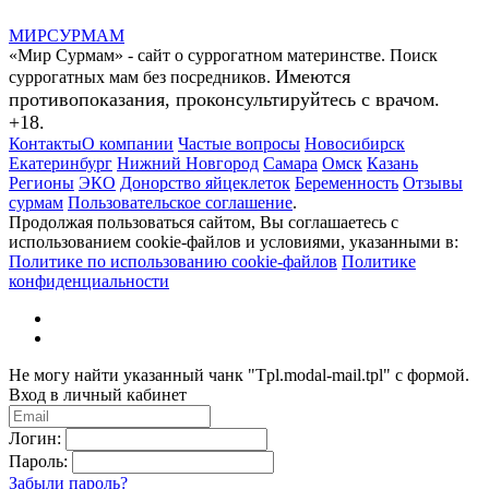
МИР
СУР
МАМ
«Мир Сурмам» - сайт о суррогатном материнстве. Поиск
Имеются
суррогатных мам без посредников.
противопоказания, проконсультируйтесь с врачом.
+18.
Контакты
О компании
Частые вопросы
Новосибирск
Екатеринбург
Нижний Новгород
Самара
Омск
Казань
Регионы
ЭКО
Донорство яйцеклеток
Беременность
Отзывы
сурмам
Пользовательское соглашение
.
Продолжая пользоваться сайтом, Вы соглашаетесь с
использованием cookie-файлов и условиями, указанными в:
Политике по использованию cookie-файлов
Политике
конфиденциальности
Не могу найти указанный чанк "Tpl.modal-mail.tpl" с формой.
Вход в личный кабинет
Логин:
Пароль:
Забыли пароль?