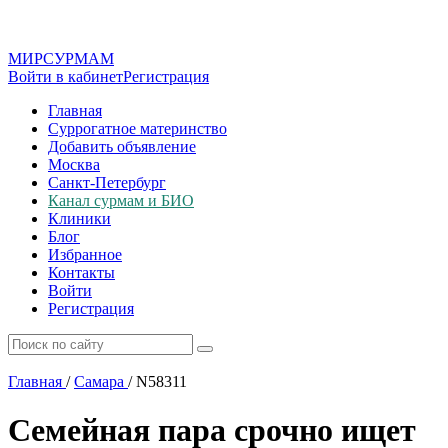
МИР
СУР
МАМ
Войти в кабинет
Регистрация
Главная
Суррогатное материнство
Добавить объявление
Москва
Санкт-Петербург
Канал сурмам и БИО
Клиники
Блог
Избранное
Контакты
Войти
Регистрация
Главная
/
Самара
/
N58311
Семейная пара срочно ищет