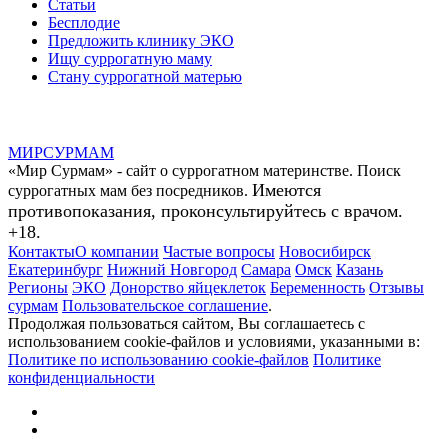
Статьи
Бесплодие
Предложить клинику ЭКО
Ищу суррогатную маму
Стану суррогатной матерью
МИР
СУР
МАМ
«Мир Сурмам» - сайт о суррогатном материнстве. Поиск
Имеются
суррогатных мам без посредников.
противопоказания, проконсультируйтесь с врачом.
+18.
Контакты
О компании
Частые вопросы
Новосибирск
Екатеринбург
Нижний Новгород
Самара
Омск
Казань
Регионы
ЭКО
Донорство яйцеклеток
Беременность
Отзывы
сурмам
Пользовательское соглашение
.
Продолжая пользоваться сайтом, Вы соглашаетесь с
использованием cookie-файлов и условиями, указанными в:
Политике по использованию cookie-файлов
Политике
конфиденциальности