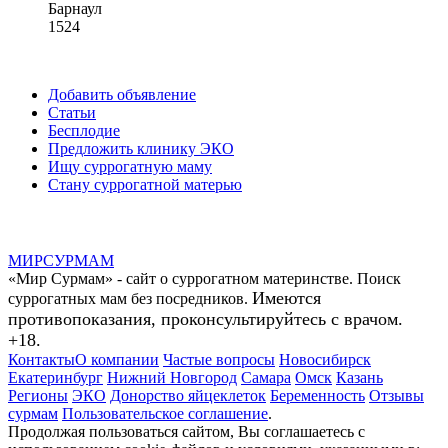
Барнаул
1524
Добавить объявление
Статьи
Бесплодие
Предложить клинику ЭКО
Ищу суррогатную маму
Стану суррогатной матерью
МИР
СУР
МАМ
«Мир Сурмам» - сайт о суррогатном материнстве. Поиск
Имеются
суррогатных мам без посредников.
противопоказания, проконсультируйтесь с врачом.
+18.
Контакты
О компании
Частые вопросы
Новосибирск
Екатеринбург
Нижний Новгород
Самара
Омск
Казань
Регионы
ЭКО
Донорство яйцеклеток
Беременность
Отзывы
сурмам
Пользовательское соглашение
.
Продолжая пользоваться сайтом, Вы соглашаетесь с