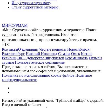
Ищу суррогатную маму
Стану суррогатной матерью
МИР
СУР
МАМ
«Мир Сурмам» - сайт о суррогатном материнстве. Поиск
Имеются
суррогатных мам без посредников.
противопоказания, проконсультируйтесь с врачом.
+18.
Контакты
О компании
Частые вопросы
Новосибирск
Екатеринбург
Нижний Новгород
Самара
Омск
Казань
Регионы
ЭКО
Донорство яйцеклеток
Беременность
Отзывы
сурмам
Пользовательское соглашение
.
Продолжая пользоваться сайтом, Вы соглашаетесь с
использованием cookie-файлов и условиями, указанными в:
Политике по использованию cookie-файлов
Политике
конфиденциальности
Не могу найти указанный чанк "Tpl.modal-mail.tpl" с формой.
Вход в личный кабинет