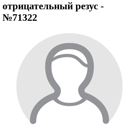
отрицательный резус -
№71322