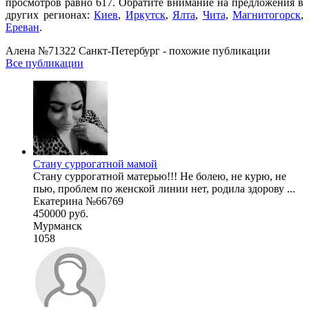
просмотров равно 617. Обратите внимание на предложения в
других регионах:
Киев
,
Иркутск
,
Ялта
,
Чита
,
Магнитогорск
,
Ереван
.
Алена №71322 Санкт-Петербург - похожие публикации
Все публикации
Стану суррогатной мамой
Стану суррогатной матерью!!! Не болею, не курю, не
пью, проблем по женской линии нет, родила здорову ...
Екатерина №66769
450000 руб.
Мурманск
1058