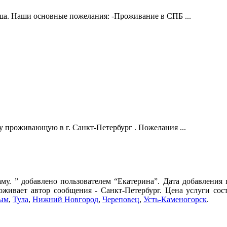
ша. Наши основные пожелания: -Проживание в СПБ ...
у проживающую в г. Санкт-Петербург . Пожелания ...
у. ” добавлено пользователем “Екатерина”. Дата добавления 
оживает автор сообщения - Санкт-Петербург. Цена услуги сост
ым
,
Тула
,
Нижний Новгород
,
Череповец
,
Усть-Каменогорск
.