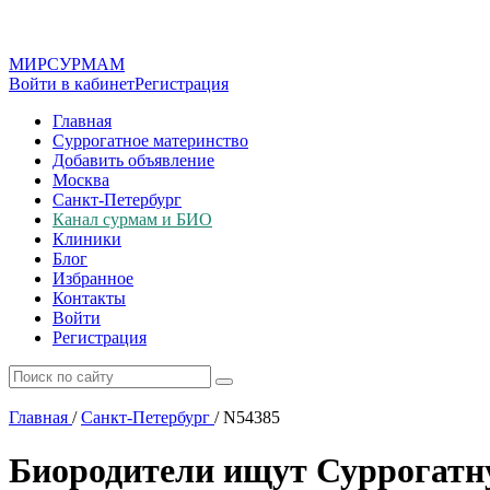
МИР
СУР
МАМ
Войти в кабинет
Регистрация
Главная
Суррогатное материнство
Добавить объявление
Москва
Санкт-Петербург
Канал сурмам и БИО
Клиники
Блог
Избранное
Контакты
Войти
Регистрация
Главная
/
Санкт-Петербург
/
N54385
Биородители ищут Суррогатн