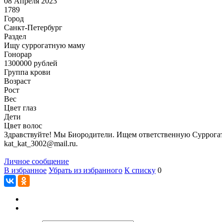
08 Апреля 2023
1789
Город
Санкт-Петербург
Раздел
Ищу суррогатную маму
Гонoрар
1300000
рублей
Группа крови
Возраст
Рост
Вес
Цвет глаз
Дети
Цвет волос
Здравствуйте! Мы Биородители. Ищем ответственную Суррогатн
kat_kat_3002@mail.ru.
Личное сообщение
В избранное
Убрать из избранного
К списку
0