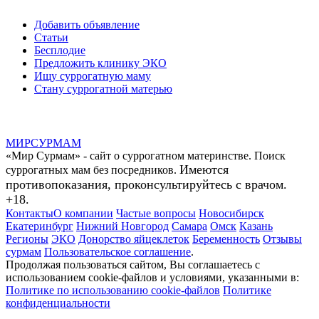
Добавить объявление
Статьи
Бесплодие
Предложить клинику ЭКО
Ищу суррогатную маму
Стану суррогатной матерью
МИР
СУР
МАМ
«Мир Сурмам» - сайт о суррогатном материнстве. Поиск
Имеются
суррогатных мам без посредников.
противопоказания, проконсультируйтесь с врачом.
+18.
Контакты
О компании
Частые вопросы
Новосибирск
Екатеринбург
Нижний Новгород
Самара
Омск
Казань
Регионы
ЭКО
Донорство яйцеклеток
Беременность
Отзывы
сурмам
Пользовательское соглашение
.
Продолжая пользоваться сайтом, Вы соглашаетесь с
использованием cookie-файлов и условиями, указанными в:
Политике по использованию cookie-файлов
Политике
конфиденциальности