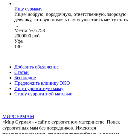
Ищу сурмаму
Ищем добрую, порядочную, ответственную, здоровую
девушку, готовую помочь нам осуществить мечту стать
...
Мечта №77758
2000000 руб.
Уфа
130
Добавить объявление
Статьи
Бесплодие
Предложить клинику ЭКО
Ищу суррогатную маму
Стану суррогатной матерью
МИР
СУР
МАМ
«Мир Сурмам» - сайт о суррогатном материнстве. Поиск
Имеются
суррогатных мам без посредников.
противопоказания, проконсультируйтесь с врачом.