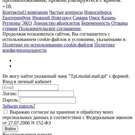
+18.
Контакты
О компании
Частые вопросы
Новосибирск
Екатеринбург
Нижний Новгород
Самара
Омск
Казань
Регионы
ЭКО
Донорство яйцеклеток
Беременность
Отзывы
сурмам
Пользовательское соглашение
.
Продолжая пользоваться сайтом, Вы соглашаетесь с
использованием cookie-файлов и условиями, указанными в:
Политике по использованию cookie-файлов
Политике
конфиденциальности
Не могу найти указанный чанк "Tpl.modal-mail.tpl" с формой.
Вход в личный кабинет
Логин:
Пароль:
Забыли пароль?
Выражаю согласие на хранение и обработку моих
персональных данных в соответствии с Федеральным законом
от 27.07.2006 N 152-ФЗ
Войти
Восстановление пароля