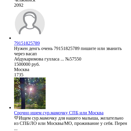
2092
79151825789
Нужен денгь очень 79151825789 пишите или званить
через васап
Абдукаримова гулласа ... №57550
1500000 руб.
Москва
1735
Срочно ищем сур.мамочку СПБ или Москва
💛Ищем сур.мамочку для нашего малыша, желательно
из СПБ/ЛО или Москвы/МО, проживание у себя. Перен
...