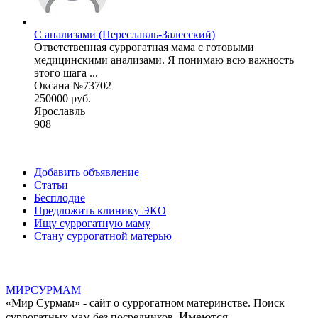
С анализами (Переславль-Залесский)
Ответственная суррогатная мама с готовыми
медицинскими анализами. Я понимаю всю важность
этого шага ...
Оксана №73702
250000 руб.
Ярославль
908
Добавить объявление
Статьи
Бесплодие
Предложить клинику ЭКО
Ищу суррогатную маму
Стану суррогатной матерью
МИР
СУР
МАМ
«Мир Сурмам» - сайт о суррогатном материнстве. Поиск
Имеются
суррогатных мам без посредников.