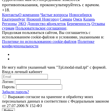
противопоказания, проконсультируйтесь с врачом.
+18.
Контакты
О компании
Частые вопросы
Новосибирск
Екатеринбург
Нижний Новгород
Самара
Омск
Казань
Регионы
ЭКО
Донорство яйцеклеток
Беременность
Отзывы
сурмам
Пользовательское соглашение
.
Продолжая пользоваться сайтом, Вы соглашаетесь с
использованием cookie-файлов и условиями, указанными в:
Политике по использованию cookie-файлов
Политике
конфиденциальности
Не могу найти указанный чанк "Tpl.modal-mail.tpl" с формой.
Вход в личный кабинет
Логин:
Пароль:
Забыли пароль?
Выражаю согласие на хранение и обработку моих
персональных данных в соответствии с Федеральным законом
от 27.07.2006 N 152-ФЗ
Войти