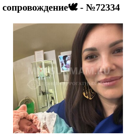
сопровождение🕊️ - №72334