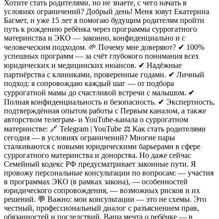
Хотите стать родителями, но не знаете, с чего начать в
условиях ограничений? Добрый день! Меня зовут Екатерина
Багмет, и уже 15 лет я помогаю будущим родителям пройти
путь к рождению ребёнка через программы суррогатного
материнства и ЭКО — законно, конфиденциально и с
человеческим подходом. 🌱 Почему мне доверяют? ✔ 100%
успешных программ — за счёт глубокого понимания всех
юридических и медицинских нюансов. ✔ Надёжные
партнёрства с клиниками, проверенные годами. ✔ Личный
подход: я сопровождаю каждый шаг — от подбора
суррогатной мамы до счастливой встречи с малышом. ✔
Полная конфиденциальность и безопасность. ✔ Экспертность,
подтверждённая опытом работы с Первым каналом, а также
авторством телеграм- и YouTube-канала о суррогатном
материнстве: 🔗 Telegram | YouTube ⚖ Как стать родителями
сегодня — в условиях ограничений? Многие пары
сталкиваются с новыми юридическими барьерами в сфере
суррогатного материнства и донорства. Но даже сейчас
Семейный кодекс РФ предусматривает законные пути. Я
провожу персональные консультации по вопросам: — участия
в программах ЭКО (в рамках закона), — особенностей
юридического сопровождения, — возможных рисков и их
решений. 💬 Важно: мои консультации — это не схемы. Это
честный, профессиональный диалог с разъяснением прав,
обязанностей и последствий. Ваша мечта о ребёнке — в