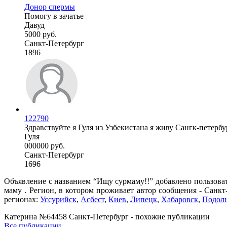
Донор спермы
Помогу в зачатье
Давуд
5000 руб.
Санкт-Петербург
1896
122790
Здравствуйте я Гуля из Узбекистана я живу Сангк-петербург
Гуля
000000 руб.
Санкт-Петербург
1696
Объявление с названием “Ищу сурмаму!!” добавлено пользова
маму . Регион, в котором проживает автор сообщения - Санкт
регионах:
Уссурийск
,
Асбест
,
Киев
,
Липецк
,
Хабаровск
,
Подол
Катерина №64458 Санкт-Петербург - похожие публикации
Все публикации