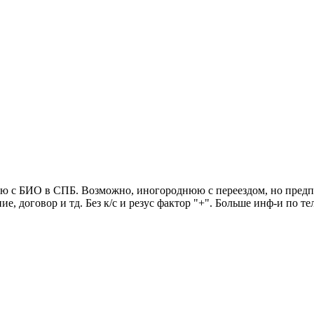
 с БИО в СПБ. Возможно, иногороднюю с переездом, но предпоч
ие, договор и тд. Без к/с и резус фактор "+". Больше инф-и по 