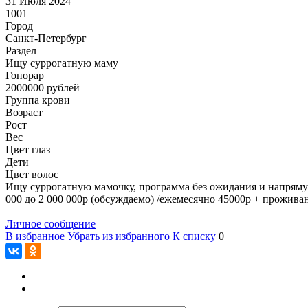
31 Июля 2024
1001
Город
Санкт-Петербург
Раздел
Ищу суррогатную маму
Гонoрар
2000000
рублей
Группа крови
Возраст
Рост
Вес
Цвет глаз
Дети
Цвет волос
Ищу суррогатную мамочку, программа без ожидания и напрямую
000 до 2 000 000р (обсуждаемо) /ежемесячно 45000р + проживан
Личное сообщение
В избранное
Убрать из избранного
К списку
0