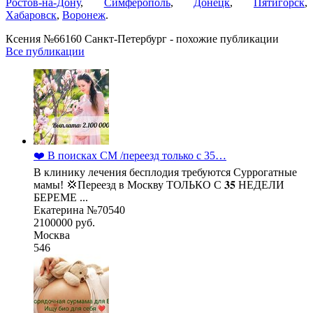
Ростов-на-Дону
,
Симферополь
,
Донецк
,
Пятигорск
,
Хабаровск
,
Воронеж
.
Ксения №66160 Санкт-Петербург - похожие публикации
Все публикации
❤️ В поисках СМ /переезд только с 35…
В клинику лечения бесплодия требуются Суррогатные
мамы! 💢Переезд в Москву ТОЛЬКО С 𝟑𝟓 НЕДЕЛИ
БЕРЕМЕ ...
Екатерина №70540
2100000 руб.
Москва
546