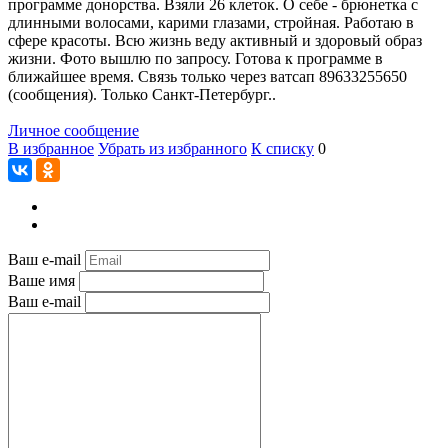
программе донорства. Взяли 26 клеток. О себе - брюнетка с
длинными волосами, карими глазами, стройная. Работаю в
сфере красоты. Всю жизнь веду активный и здоровый образ
жизни. Фото вышлю по запросу. Готова к программе в
ближайшее время. Связь только через ватсап 89633255650
(сообщения). Только Санкт-Петербург..
Личное сообщение
В избранное
Убрать из избранного
К списку
0
Ваш e-mail
Ваше имя
Ваш e-mail