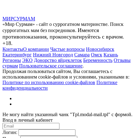
МИР
СУР
МАМ
«Мир Сурмам» - сайт о суррогатном материнстве. Поиск
Имеются
суррогатных мам без посредников.
противопоказания, проконсультируйтесь с врачом.
+18.
Контакты
О компании
Частые вопросы
Новосибирск
Екатеринбург
Нижний Новгород
Самара
Омск
Казань
Регионы
ЭКО
Донорство яйцеклеток
Беременность
Отзывы
сурмам
Пользовательское соглашение
.
Продолжая пользоваться сайтом, Вы соглашаетесь с
использованием cookie-файлов и условиями, указанными в:
Политике по использованию cookie-файлов
Политике
конфиденциальности
Не могу найти указанный чанк "Tpl.modal-mail.tpl" с формой.
Вход в личный кабинет
Логин: