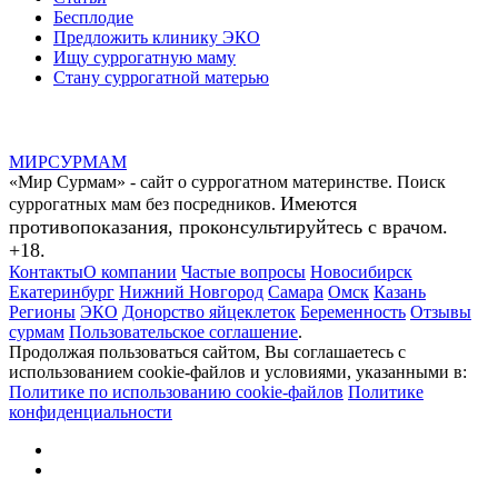
Бесплодие
Предложить клинику ЭКО
Ищу суррогатную маму
Стану суррогатной матерью
МИР
СУР
МАМ
«Мир Сурмам» - сайт о суррогатном материнстве. Поиск
Имеются
суррогатных мам без посредников.
противопоказания, проконсультируйтесь с врачом.
+18.
Контакты
О компании
Частые вопросы
Новосибирск
Екатеринбург
Нижний Новгород
Самара
Омск
Казань
Регионы
ЭКО
Донорство яйцеклеток
Беременность
Отзывы
сурмам
Пользовательское соглашение
.
Продолжая пользоваться сайтом, Вы соглашаетесь с
использованием cookie-файлов и условиями, указанными в:
Политике по использованию cookie-файлов
Политике
конфиденциальности