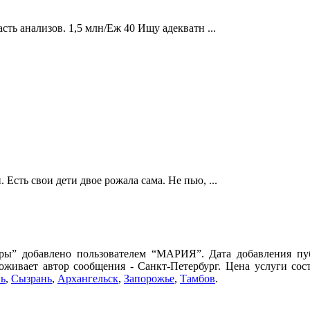
асть анализов. 1,5 млн/Еж 40 Ищу адекватн ...
 Есть свои дети двое рожала сама. Не пью, ...
ры” добавлено пользователем “МАРИЯ”. Дата добавления пуб
оживает автор сообщения - Санкт-Петербург. Цена услуги сост
ь
,
Сызрань
,
Архангельск
,
Запорожье
,
Тамбов
.