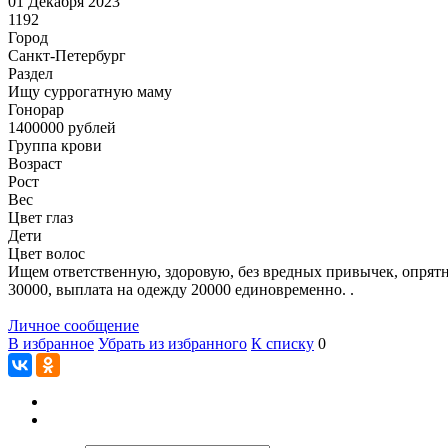
01 Декабря 2023
1192
Город
Санкт-Петербург
Раздел
Ищу суррогатную маму
Гонoрар
1400000
рублей
Группа крови
Возраст
Рост
Вес
Цвет глаз
Дети
Цвет волос
Ищем ответственную, здоровую, без вредных привычек, опрятн
30000, выплата на одежду 20000 единовременно. .
Личное сообщение
В избранное
Убрать из избранного
К списку
0