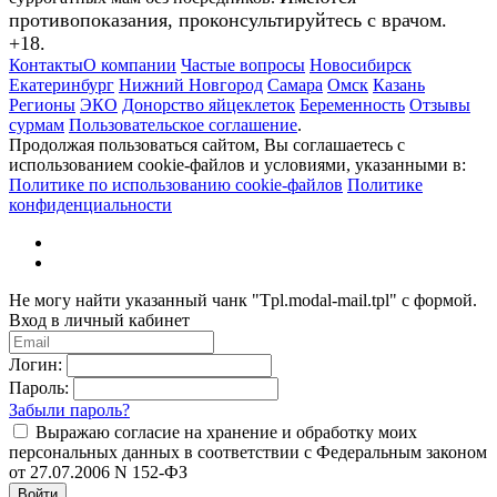
противопоказания, проконсультируйтесь с врачом.
+18.
Контакты
О компании
Частые вопросы
Новосибирск
Екатеринбург
Нижний Новгород
Самара
Омск
Казань
Регионы
ЭКО
Донорство яйцеклеток
Беременность
Отзывы
сурмам
Пользовательское соглашение
.
Продолжая пользоваться сайтом, Вы соглашаетесь с
использованием cookie-файлов и условиями, указанными в:
Политике по использованию cookie-файлов
Политике
конфиденциальности
Не могу найти указанный чанк "Tpl.modal-mail.tpl" с формой.
Вход в личный кабинет
Логин:
Пароль:
Забыли пароль?
Выражаю согласие на хранение и обработку моих
персональных данных в соответствии с Федеральным законом
от 27.07.2006 N 152-ФЗ
Войти