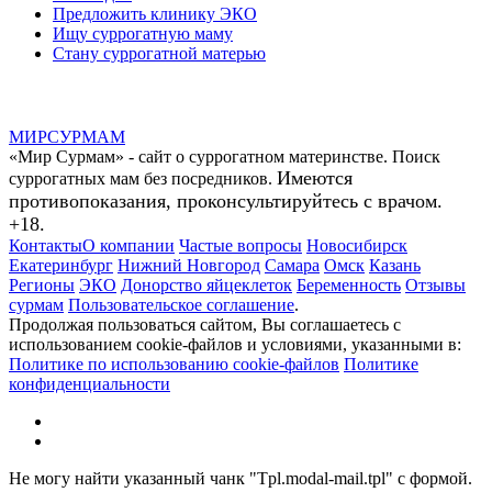
Предложить клинику ЭКО
Ищу суррогатную маму
Стану суррогатной матерью
МИР
СУР
МАМ
«Мир Сурмам» - сайт о суррогатном материнстве. Поиск
Имеются
суррогатных мам без посредников.
противопоказания, проконсультируйтесь с врачом.
+18.
Контакты
О компании
Частые вопросы
Новосибирск
Екатеринбург
Нижний Новгород
Самара
Омск
Казань
Регионы
ЭКО
Донорство яйцеклеток
Беременность
Отзывы
сурмам
Пользовательское соглашение
.
Продолжая пользоваться сайтом, Вы соглашаетесь с
использованием cookie-файлов и условиями, указанными в:
Политике по использованию cookie-файлов
Политике
конфиденциальности
Не могу найти указанный чанк "Tpl.modal-mail.tpl" с формой.