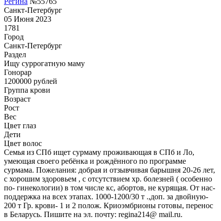
Регина
№55765
Санкт-Петербург
05 Июня 2023
1781
Город
Санкт-Петербург
Раздел
Ищу суррогатную маму
Гонoрар
1200000
рублей
Группа крови
Возраст
Рост
Вес
Цвет глаз
Дети
Цвет волос
Семья из СПб ищет сурмаму проживающая в СПб и Ло,
умеющая своего ребёнка и рождённого по программе
сурмама. Пожелания: добрая и отзывчивая барышня 20-26 лет,
с хорошим здоровьем , с отсутствием хр. болезней ( особенно
по- гинекологии) в том числе кс, абортов, не курящая. От нас-
поддержка на всех этапах. 1000-1200/30 т .,доп. за двойную-
200 т Гр. крови- 1 и 2 полож. Криоэмбрионы готовы, перенос
в Беларусь. Пишите на эл. почту: regina214@ mail.ru.