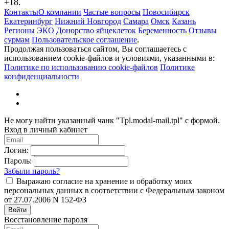
+18.
Контакты
О компании
Частые вопросы
Новосибирск
Екатеринбург
Нижний Новгород
Самара
Омск
Казань
Регионы
ЭКО
Донорство яйцеклеток
Беременность
Отзывы
сурмам
Пользовательское соглашение
.
Продолжая пользоваться сайтом, Вы соглашаетесь с
использованием cookie-файлов и условиями, указанными в:
Политике по использованию cookie-файлов
Политике
конфиденциальности
Не могу найти указанный чанк "Tpl.modal-mail.tpl" с формой.
Вход в личный кабинет
Логин:
Пароль:
Забыли пароль?
Выражаю согласие на хранение и обработку моих
персональных данных в соответствии с Федеральным законом
от 27.07.2006 N 152-ФЗ
Войти
Восстановление пароля