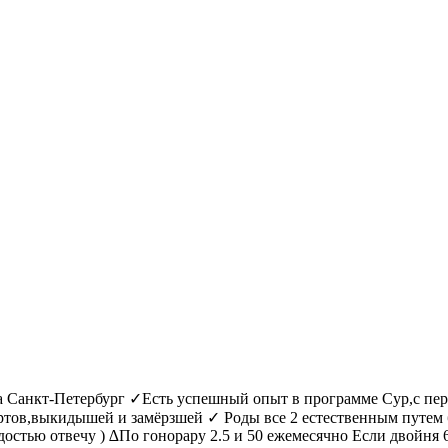
Санкт-Петербург ✓Есть успешный опыт в программе Сур,с перв
ортов,выкидышей и замёрзшей ✓ Роды все 2 естественным путе
адостью отвечу ) ∆По гонорару 2.5 и 50 ежемесячно Если двойня