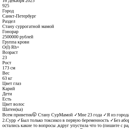
16 Декабря 2025
925
Город
Санкт-Петербург
Раздел
Cтану суррогатной мамой
Гонoрар
2500000
рублей
Группа крови
O(I) Rh+
Возраст
23
Рост
173 см
Вес
63 кг
Цвет глаз
Карий
Дети
Есть
Цвет волос
Шатен(ка)
Всем приветик🤭 Стану СурМамой ✓Мне 23 года ✓Я из города 
2.Сурр ✓Был только токсикоз в первую беременность ✓Без аб
остались какие то вопросы ,вдруг упустила что то (пишите с р