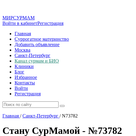
МИР
СУР
МАМ
Войти в кабинет
Регистрация
Главная
Суррогатное материнство
Добавить объявление
Москва
Санкт-Петербург
Канал сурмам и БИО
Клиники
Блог
Избранное
Контакты
Войти
Регистрация
Главная
/
Санкт-Петербург
/
N73782
Стану СурМамой - №73782