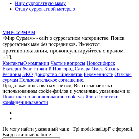
Ищу суррогатную маму
Стану суррогатной матерью
МИР
СУР
МАМ
«Мир Сурмам» - сайт о суррогатном материнстве. Поиск
Имеются
суррогатных мам без посредников.
противопоказания, проконсультируйтесь с врачом.
+18.
Контакты
О компании
Частые вопросы
Новосибирск
Екатеринбург
Нижний Новгород
Самара
Омск
Казань
Регионы
ЭКО
Донорство яйцеклеток
Беременность
Отзывы
сурмам
Пользовательское соглашение
.
Продолжая пользоваться сайтом, Вы соглашаетесь с
использованием cookie-файлов и условиями, указанными в:
Политике по использованию cookie-файлов
Политике
конфиденциальности
Не могу найти указанный чанк "Tpl.modal-mail.tpl" с формой.
Вход в личный кабинет