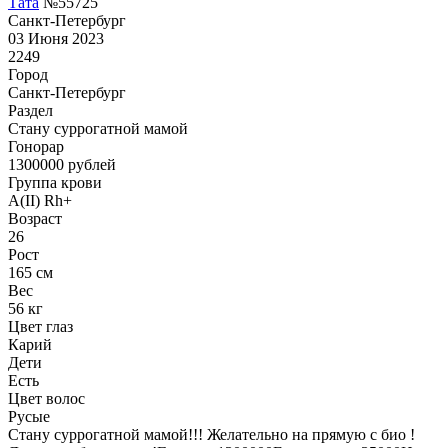
Тата
№55725
Санкт-Петербург
03 Июня 2023
2249
Город
Санкт-Петербург
Раздел
Cтану суррогатной мамой
Гонoрар
1300000
рублей
Группа крови
A(II) Rh+
Возраст
26
Рост
165 см
Вес
56 кг
Цвет глаз
Карий
Дети
Есть
Цвет волос
Русые
Стану суррогатной мамой!!! Желательно на прямую с био !