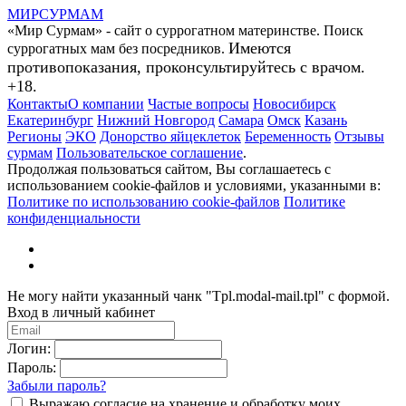
МИР
СУР
МАМ
«Мир Сурмам» - сайт о суррогатном материнстве. Поиск
Имеются
суррогатных мам без посредников.
противопоказания, проконсультируйтесь с врачом.
+18.
Контакты
О компании
Частые вопросы
Новосибирск
Екатеринбург
Нижний Новгород
Самара
Омск
Казань
Регионы
ЭКО
Донорство яйцеклеток
Беременность
Отзывы
сурмам
Пользовательское соглашение
.
Продолжая пользоваться сайтом, Вы соглашаетесь с
использованием cookie-файлов и условиями, указанными в:
Политике по использованию cookie-файлов
Политике
конфиденциальности
Не могу найти указанный чанк "Tpl.modal-mail.tpl" с формой.
Вход в личный кабинет
Логин:
Пароль:
Забыли пароль?
Выражаю согласие на хранение и обработку моих