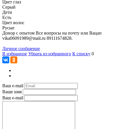
Цвет глаз
Серый
Дети
Есть
Цвет волос
Русые
Донор с опытом Все вопросы на почту или Вацап
vika06091989@mail.ru 89111674828.
Личное сообщение
В избранное
Убрать из избранного
К списку
0
Ваш e-mail
Ваше имя
Ваш e-mail