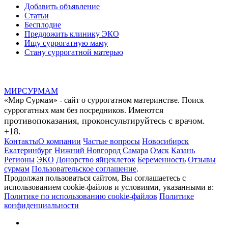
Добавить объявление
Статьи
Бесплодие
Предложить клинику ЭКО
Ищу суррогатную маму
Стану суррогатной матерью
МИР
СУР
МАМ
«Мир Сурмам» - сайт о суррогатном материнстве. Поиск
Имеются
суррогатных мам без посредников.
противопоказания, проконсультируйтесь с врачом.
+18.
Контакты
О компании
Частые вопросы
Новосибирск
Екатеринбург
Нижний Новгород
Самара
Омск
Казань
Регионы
ЭКО
Донорство яйцеклеток
Беременность
Отзывы
сурмам
Пользовательское соглашение
.
Продолжая пользоваться сайтом, Вы соглашаетесь с
использованием cookie-файлов и условиями, указанными в:
Политике по использованию cookie-файлов
Политике
конфиденциальности