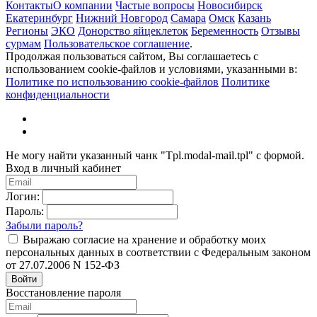
Контакты
О компании
Частые вопросы
Новосибирск
Екатеринбург
Нижний Новгород
Самара
Омск
Казань
Регионы
ЭКО
Донорство яйцеклеток
Беременность
Отзывы
сурмам
Пользовательское соглашение
.
Продолжая пользоваться сайтом, Вы соглашаетесь с
использованием cookie-файлов и условиями, указанными в:
Политике по использованию cookie-файлов
Политике
конфиденциальности
Не могу найти указанный чанк "Tpl.modal-mail.tpl" с формой.
Вход в личный кабинет
Логин:
Пароль:
Забыли пароль?
Выражаю согласие на хранение и обработку моих
персональных данных в соответствии с Федеральным законом
от 27.07.2006 N 152-ФЗ
Войти
Восстановление пароля