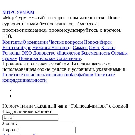
МИР
СУР
МАМ
«Мир Сурмам» - сайт о суррогатном материнстве. Поиск
Имеются
суррогатных мам без посредников.
противопоказания, проконсультируйтесь с врачом.
+18.
Контакты
О компании
Частые вопросы
Новосибирск
Екатеринбург
Нижний Новгород
Самара
Омск
Казань
Регионы
ЭКО
Донорство яйцеклеток
Беременность
Отзывы
сурмам
Пользовательское соглашение
.
Продолжая пользоваться сайтом, Вы соглашаетесь с
использованием cookie-файлов и условиями, указанными в:
Политике по использованию cookie-файлов
Политике
конфиденциальности
Не могу найти указанный чанк "Tpl.modal-mail.tpl" с формой.
Вход в личный кабинет
Логин:
Пароль: