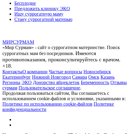
Бесплодие
Предложить клинику ЭКО
Ищу суррогатную маму
Стану суррогатной матерью
МИР
СУР
МАМ
«Мир Сурмам» - сайт о суррогатном материнстве. Поиск
Имеются
суррогатных мам без посредников.
противопоказания, проконсультируйтесь с врачом.
+18.
Контакты
О компании
Частые вопросы
Новосибирск
Екатеринбург
Нижний Новгород
Самара
Омск
Казань
Регионы
ЭКО
Донорство яйцеклеток
Беременность
Отзывы
сурмам
Пользовательское соглашение
.
Продолжая пользоваться сайтом, Вы соглашаетесь с
использованием cookie-файлов и условиями, указанными в:
Политике по использованию cookie-файлов
Политике
конфиденциальности