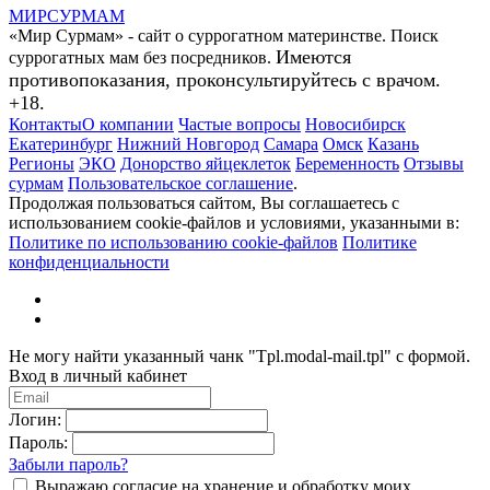
МИР
СУР
МАМ
«Мир Сурмам» - сайт о суррогатном материнстве. Поиск
Имеются
суррогатных мам без посредников.
противопоказания, проконсультируйтесь с врачом.
+18.
Контакты
О компании
Частые вопросы
Новосибирск
Екатеринбург
Нижний Новгород
Самара
Омск
Казань
Регионы
ЭКО
Донорство яйцеклеток
Беременность
Отзывы
сурмам
Пользовательское соглашение
.
Продолжая пользоваться сайтом, Вы соглашаетесь с
использованием cookie-файлов и условиями, указанными в:
Политике по использованию cookie-файлов
Политике
конфиденциальности
Не могу найти указанный чанк "Tpl.modal-mail.tpl" с формой.
Вход в личный кабинет
Логин:
Пароль:
Забыли пароль?
Выражаю согласие на хранение и обработку моих