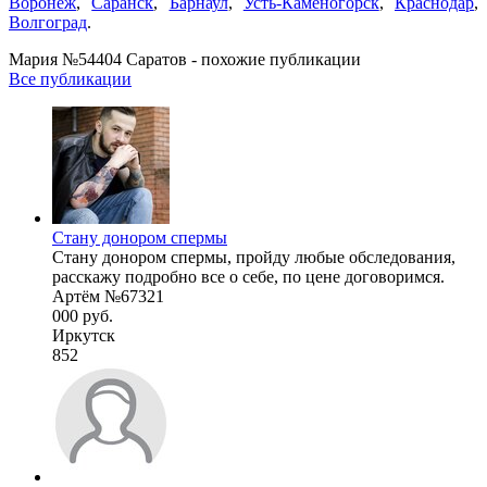
Воронеж
,
Саранск
,
Барнаул
,
Усть-Каменогорск
,
Краснодар
,
Волгоград
.
Мария №54404 Саратов - похожие публикации
Все публикации
Стану донором спермы
Стану донором спермы, пройду любые обследования,
расскажу подробно все о себе, по цене договоримся.
Артём №67321
000 руб.
Иркутск
852