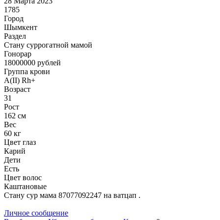
28 Марта 2023
1785
Город
Шымкент
Раздел
Cтану суррогатной мамой
Гонoрар
18000000
рублей
Группа крови
A(II) Rh+
Возраст
31
Рост
162 см
Вес
60 кг
Цвет глаз
Карий
Дети
Есть
Цвет волос
Каштановые
Стану сур мама 87077092247 на ватцап .
Личное сообщение