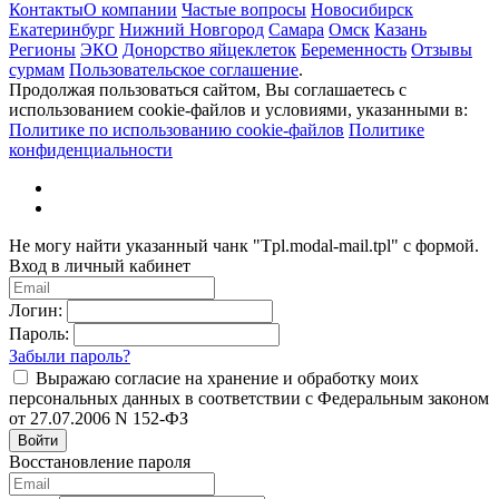
Контакты
О компании
Частые вопросы
Новосибирск
Екатеринбург
Нижний Новгород
Самара
Омск
Казань
Регионы
ЭКО
Донорство яйцеклеток
Беременность
Отзывы
сурмам
Пользовательское соглашение
.
Продолжая пользоваться сайтом, Вы соглашаетесь с
использованием cookie-файлов и условиями, указанными в:
Политике по использованию cookie-файлов
Политике
конфиденциальности
Не могу найти указанный чанк "Tpl.modal-mail.tpl" с формой.
Вход в личный кабинет
Логин:
Пароль:
Забыли пароль?
Выражаю согласие на хранение и обработку моих
персональных данных в соответствии с Федеральным законом
от 27.07.2006 N 152-ФЗ
Войти
Восстановление пароля