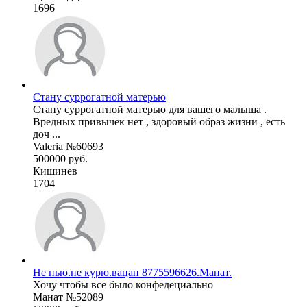
1696
Стану суррогатной матерью
Стану суррогатной матерью для вашего малыша .
Вредных привычек нет , здоровый образ жизни , есть
доч ...
Valeria №60693
500000 руб.
Кишинев
1704
Не пью.не курю.вацап 8775596626.Манат.
Хочу чтобы все было конфедециально
Манат №52089