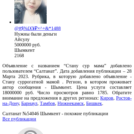
@#$%£€¥₽×^+&*1488
Нужны были деньги
Айсулу
5000000 руб.
Шымкент
2168
Объявление с названием “Стану сур мама” добавлено
пользователем “Салтанат”. Дата добавления публикации – 28
Марта 2023. Рубрика, в которую добавлено объявление -
Cтану суррогатной мамой . Регион, в котором проживает
автор сообщения - Шымкент. Цена услуги составляет
18000000 руб. Число просмотров равно 1785. Обратите
внимание на предложения в других регионах:
Киров
,
Ростов-
на-Дону
,
Барнаул
,
Тамбов
,
Нижнекамск
,
Бишкек
.
Салтанат №54046 Шымкент - похожие публикации
Все публикации