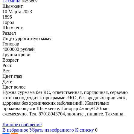
Тахмина
№53607
Шымкент
10 Марта 2023
1895
Город
Шымкент
Раздел
Ищу суррогатную маму
Гонoрар
4000000
рублей
Группа крови
Возраст
Рост
Вес
Цвет глаз
Дети
Цвет волос
Нужна сурмама без КС, ответственная, порядочная, серьезно
которая подходит к программе ЭКО, без вредных привычек,
здоровая без хронических заболеваний. Желательно
проживающая в Шымкенте. Гонорар 4млн,+120тыс
ежемесячно. Тел. 87018943704, звоните , пишите. Тахмина .
Личное сообщение
В избранное
Убрать из избранного
К списку
0