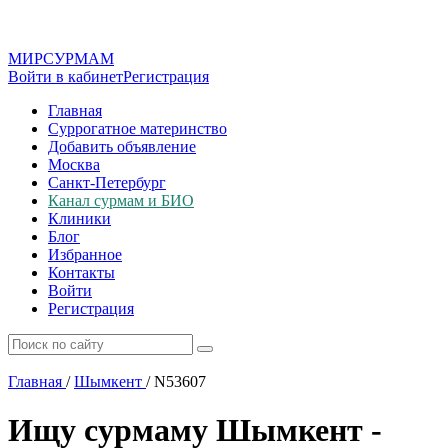
МИР
СУР
МАМ
Войти в кабинет
Регистрация
Главная
Суррогатное материнство
Добавить объявление
Москва
Санкт-Петербург
Канал сурмам и БИО
Клиники
Блог
Избранное
Контакты
Войти
Регистрация
Главная
/
Шымкент
/
N53607
Ищу сурмаму Шымкент -