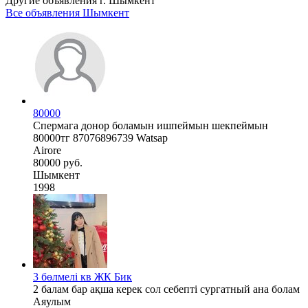
Другие объявления г.
Шымкент
Все объявления Шымкент
80000
Спермага донор боламын ишпеймын шекпеймын
80000тг 87076896739 Watsap
Airore
80000 руб.
Шымкент
1998
3 бөлмелі кв ЖК Бик
2 балам бар ақша керек сол себепті сургатный ана болам
Аяулым