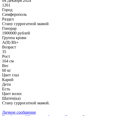
04 Декабря 2024
1261
Город
Симферополь
Раздел
Cтану суррогатной мамой
Гонoрар
1900000
рублей
Группа крови
A(II) Rh+
Возраст
35
Рост
164 см
Вес
60 кг
Цвет глаз
Карий
Дети
Есть
Цвет волос
Шатен(ка)
Стану суррогатной мамой.
Личное сообщение