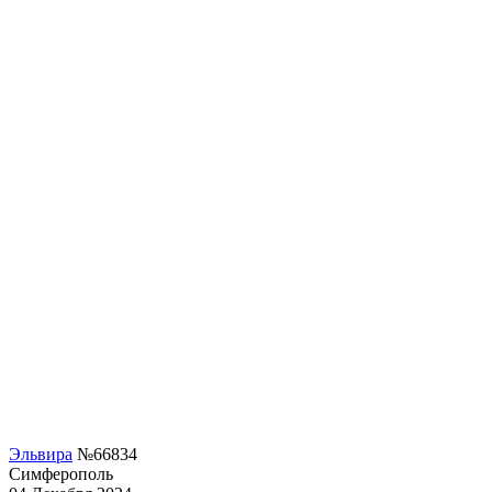
Эльвира
№66834
Симферополь