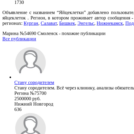
1730
Объявление с названием “Яйцеклетки” добавлено пользовате
яйцеклеток . Регион, в котором проживает автор сообщения 
регионах:
Курган
,
Салават
,
Бишкек
,
Энгельс
,
Нижнекамск
,
Под
Марина №54690 Смоленск - похожие публикации
Все публикации
Стану сородителем
Стану сородителем. Всё через клинику, анализы обязател
Регина №75700
2500000 руб.
Нижний Новгород
636