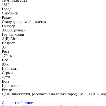
19 Апреля 2023
1819
Город
Смоленск
Раздел
Стану донором яйцеклеток
Гонoрар
300000
рублей
Группа крови
A(II) Rh+
Возраст
35
Рост
170 см
Вес
80 кг
Цвет глаз
Серый
Дети
Есть
Цвет волос
Русые
Сдам яйцеклетки, рассматриваю только город СМОЛЕНСК, обрат
Личное сообщение