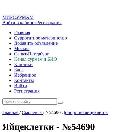
МИР
СУР
МАМ
Войти в кабинет
Регистрация
Главная
Суррогатное материнство
Добавить объявление
Москва
Санкт-Петербург
Канал сурмам и БИО
Клиники
Блог
Избранное
Контакты
Войти
Регистрация
Главная
/
Смоленск
/
N54690
Донорство яйцеклеток
Яйцеклетки - №54690