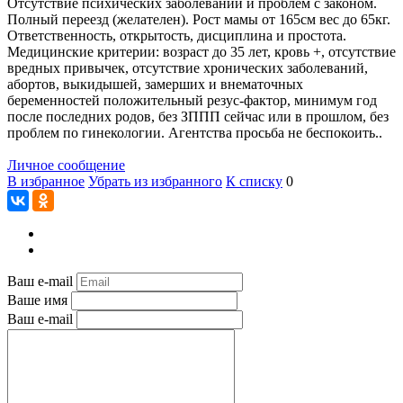
Отсутствие психических заболеваний и проблем с законом.
Полный переезд (желателен). Рост мамы от 165см вес до 65кг.
Ответственность, открытость, дисциплина и простота.
Медицинские критерии: возраст до 35 лет, кровь +, отсутствие
вредных привычек, отсутствие хронических заболеваний,
абортов, выкидышей, замерших и внематочных
беременностей положительный резус-фактор, минимум год
после последних родов, без ЗППП сейчас или в прошлом, без
проблем по гинекологии. Агентства просьба не беспокоить..
Личное сообщение
В избранное
Убрать из избранного
К списку
0
Ваш e-mail
Ваше имя
Ваш e-mail