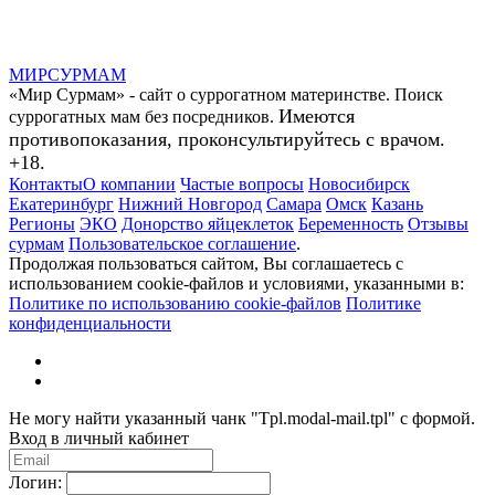
МИР
СУР
МАМ
«Мир Сурмам» - сайт о суррогатном материнстве. Поиск
Имеются
суррогатных мам без посредников.
противопоказания, проконсультируйтесь с врачом.
+18.
Контакты
О компании
Частые вопросы
Новосибирск
Екатеринбург
Нижний Новгород
Самара
Омск
Казань
Регионы
ЭКО
Донорство яйцеклеток
Беременность
Отзывы
сурмам
Пользовательское соглашение
.
Продолжая пользоваться сайтом, Вы соглашаетесь с
использованием cookie-файлов и условиями, указанными в:
Политике по использованию cookie-файлов
Политике
конфиденциальности
Не могу найти указанный чанк "Tpl.modal-mail.tpl" с формой.
Вход в личный кабинет
Логин: