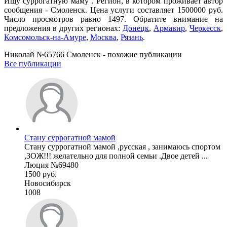
Ищу суррогатную маму . Регион, в котором проживает автор
сообщения - Смоленск. Цена услуги составляет 1500000 руб.
Число просмотров равно 1497. Обратите внимание на
предложения в других регионах:
Донецк
,
Армавир
,
Черкесск
,
Комсомольск-на-Амуре
,
Москва
,
Рязань
.
Николай №65766 Смоленск - похожие публикации
Все публикации
Стану суррогатной мамой
Стану суррогатной мамой ,русская , занимаюсь спортом
,ЗОЖ!!! желательно для полной семьи .Двое детей ...
Люция №69480
1500 руб.
Новосибирск
1008