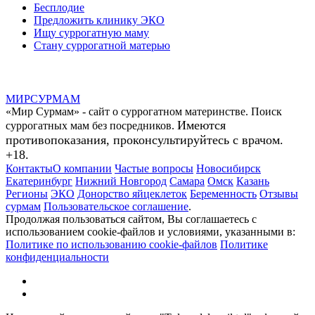
Бесплодие
Предложить клинику ЭКО
Ищу суррогатную маму
Стану суррогатной матерью
МИР
СУР
МАМ
«Мир Сурмам» - сайт о суррогатном материнстве. Поиск
Имеются
суррогатных мам без посредников.
противопоказания, проконсультируйтесь с врачом.
+18.
Контакты
О компании
Частые вопросы
Новосибирск
Екатеринбург
Нижний Новгород
Самара
Омск
Казань
Регионы
ЭКО
Донорство яйцеклеток
Беременность
Отзывы
сурмам
Пользовательское соглашение
.
Продолжая пользоваться сайтом, Вы соглашаетесь с
использованием cookie-файлов и условиями, указанными в:
Политике по использованию cookie-файлов
Политике
конфиденциальности