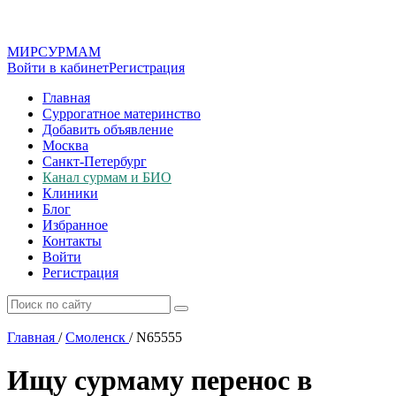
МИР
СУР
МАМ
Войти в кабинет
Регистрация
Главная
Суррогатное материнство
Добавить объявление
Москва
Санкт-Петербург
Канал сурмам и БИО
Клиники
Блог
Избранное
Контакты
Войти
Регистрация
Главная
/
Смоленск
/
N65555
Ищу сурмаму перенос в