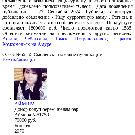
Объявление с названием “Ищу сурмаму перенос в ближайшее
время” добавлено пользователем “Олеся”. Дата добавления
публикации – 25 Сентября 2024. Рубрика, в которую
добавлено объявление - Ищу суррогатную маму . Регион, в
котором проживает автор сообщения - Смоленск. Цена услуги
составляет 1800000 руб. Число просмотров равно 1535.
Обратите внимание на предложения в других регионах:
Астана
,
Чебоксары
,
Томск
,
Петропавловск
,
Саранск
,
Комсомольск-на-Амуре
.
Олеся №65555 Смоленск - похожие публикации
Все публикации
АЙМИРА
Донор болуп берем 3балам бар
Аймира №51758
70000 руб.
Бишкек
2070