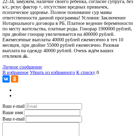
22-34, замужем, наличие своего ребенка, согласие супруга, без
к/с, резус фактор +, отсутствие вредных привычек,
психическое здоровье. Полное понимание сур мамы
ответственности данной программы! Условия: Заключение
Нотариального договора в РБ. Платное ведение беременности
по месту жительства, платные роды. Гонорар 1900000 рублей,
при двойне гонорар увеличивается на 400000 рублей.
Ежемесячные выплаты 40000 рублей ежемесячно в теч 10
месяцев, при двойне 55000 рублей ежемесячно. Разовая
выплата на одежду 40000 рублей. Очень ждём ваших
откликов 🙏.
Личное сообщение
В избранное
Убрать из избранного
К списку
0
Ваш e-mail
Ваше имя
Ваш e-mail