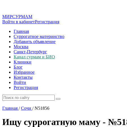
МИР
СУР
МАМ
Войти в кабинет
Регистрация
Главная
Суррогатное материнство
Добавить объявление
Москва
Санкт-Петербург
Канал сурмам и БИО
Клиники
Блог
Избранное
Контакты
Войти
Регистрация
Главная
/
Сочи
/
N51856
Ищу суррогатную маму - №51