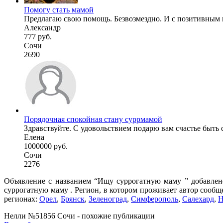
Помогу стать мамой
Предлагаю свою помощь. Безвозмездно. И с позитивным п
Александр
777 руб.
Сочи
2690
Порядочная спокойная стану суррмамой
Здравствуйте. С удовольствием подарю вам счастье быть с
Елена
1000000 руб.
Сочи
2276
Объявление с названием “Ищу суррогатную маму ” добавлено
суррогатную маму . Регион, в котором проживает автор сообщ
регионах:
Орел
,
Брянск
,
Зеленоград
,
Симферополь
,
Салехард
,
Н
Нелли №51856 Сочи - похожие публикации