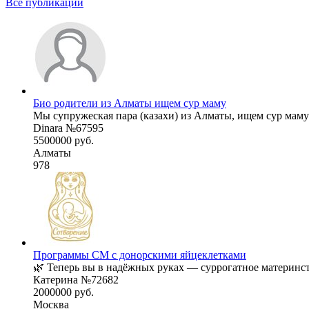
Все публикации
Био родители из Алматы ищем сур маму
Мы супружеская пара (казахи) из Алматы, ищем сур маму 
Dinara №67595
5500000 руб.
Алматы
978
Программы СМ с донорскими яйцеклетками
🌿 Теперь вы в надёжных руках — суррогатное материнств
Катерина №72682
2000000 руб.
Москва