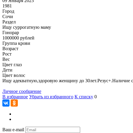
09 Января 2023
1981
Город
Сочи
Раздел
Ищу суррогатную маму
Гонoрар
1000000
рублей
Группа крови
Возраст
Рост
Вес
Цвет глаз
Дети
Цвет волос
Ищу адекватную,здоровую женщину до 30лет.Резус+.Наличие св
Личное сообщение
В избранное
Убрать из избранного
К списку
0
Ваш e-mail