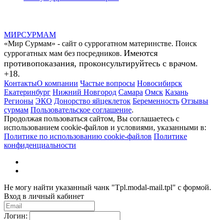
МИР
СУР
МАМ
«Мир Сурмам» - сайт о суррогатном материнстве. Поиск
Имеются
суррогатных мам без посредников.
противопоказания, проконсультируйтесь с врачом.
+18.
Контакты
О компании
Частые вопросы
Новосибирск
Екатеринбург
Нижний Новгород
Самара
Омск
Казань
Регионы
ЭКО
Донорство яйцеклеток
Беременность
Отзывы
сурмам
Пользовательское соглашение
.
Продолжая пользоваться сайтом, Вы соглашаетесь с
использованием cookie-файлов и условиями, указанными в:
Политике по использованию cookie-файлов
Политике
конфиденциальности
Не могу найти указанный чанк "Tpl.modal-mail.tpl" с формой.
Вход в личный кабинет
Логин: