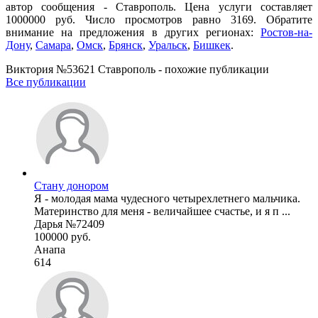
автор сообщения - Ставрополь. Цена услуги составляет
1000000 руб. Число просмотров равно 3169. Обратите
внимание на предложения в других регионах:
Ростов-на-
Дону
,
Самара
,
Омск
,
Брянск
,
Уральск
,
Бишкек
.
Виктория №53621 Ставрополь - похожие публикации
Все публикации
Стану донором
Я - молодая мама чудесного четырехлетнего мальчика.
Материнство для меня - величайшее счастье, и я п ...
Дарья №72409
100000 руб.
Анапа
614