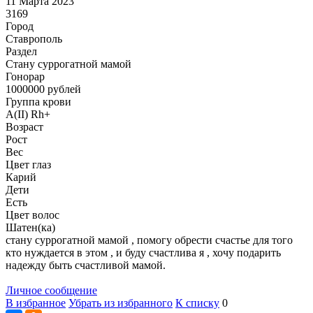
11 Марта 2023
3169
Город
Ставрополь
Раздел
Cтану суррогатной мамой
Гонoрар
1000000
рублей
Группа крови
A(II) Rh+
Возраст
Рост
Вес
Цвет глаз
Карий
Дети
Есть
Цвет волос
Шатен(ка)
стану суррогатной мамой , помогу обрести счастье для того
кто нуждается в этом , и буду счастлива я , хочу подарить
надежду быть счастливой мамой.
Личное сообщение
В избранное
Убрать из избранного
К списку
0