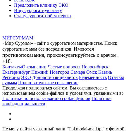
Предложить клинику ЭКО
Ищу суррогатную маму
Стану суррогатной матерью
МИР
СУР
МАМ
«Мир Сурмам» - сайт о суррогатном материнстве. Поиск
Имеются
суррогатных мам без посредников.
противопоказания, проконсультируйтесь с врачом.
+18.
Контакты
О компании
Частые вопросы
Новосибирск
Екатеринбург
Нижний Новгород
Самара
Омск
Казань
Регионы
ЭКО
Донорство яйцеклеток
Беременность
Отзывы
сурмам
Пользовательское соглашение
.
Продолжая пользоваться сайтом, Вы соглашаетесь с
использованием cookie-файлов и условиями, указанными в:
Политике по использованию cookie-файлов
Политике
конфиденциальности
Не могу найти указанный чанк "Tpl.modal-mail.tpl" с формой.