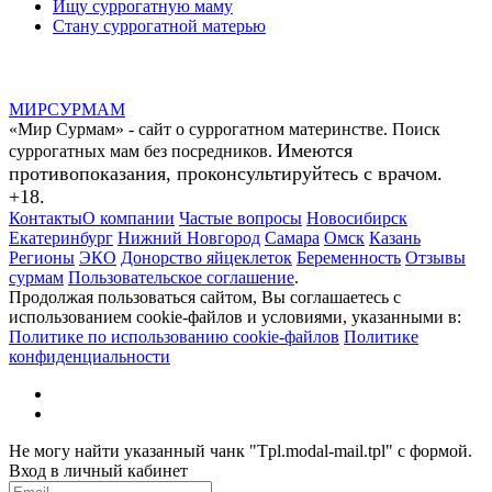
Ищу суррогатную маму
Стану суррогатной матерью
МИР
СУР
МАМ
«Мир Сурмам» - сайт о суррогатном материнстве. Поиск
Имеются
суррогатных мам без посредников.
противопоказания, проконсультируйтесь с врачом.
+18.
Контакты
О компании
Частые вопросы
Новосибирск
Екатеринбург
Нижний Новгород
Самара
Омск
Казань
Регионы
ЭКО
Донорство яйцеклеток
Беременность
Отзывы
сурмам
Пользовательское соглашение
.
Продолжая пользоваться сайтом, Вы соглашаетесь с
использованием cookie-файлов и условиями, указанными в:
Политике по использованию cookie-файлов
Политике
конфиденциальности
Не могу найти указанный чанк "Tpl.modal-mail.tpl" с формой.
Вход в личный кабинет