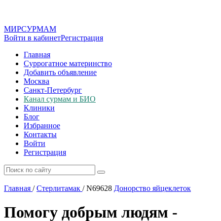
МИР
СУР
МАМ
Войти в кабинет
Регистрация
Главная
Суррогатное материнство
Добавить объявление
Москва
Санкт-Петербург
Канал сурмам и БИО
Клиники
Блог
Избранное
Контакты
Войти
Регистрация
Главная
/
Стерлитамак
/
N69628
Донорство яйцеклеток
Помогу добрым людям -