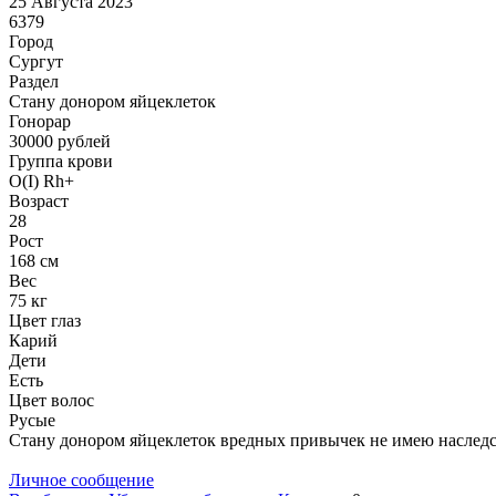
25 Августа 2023
6379
Город
Сургут
Раздел
Стану донором яйцеклеток
Гонoрар
30000
рублей
Группа крови
O(I) Rh+
Возраст
28
Рост
168 см
Вес
75 кг
Цвет глаз
Карий
Дети
Есть
Цвет волос
Русые
Стану донором яйцеклеток вредных привычек не имею наследст
Личное сообщение