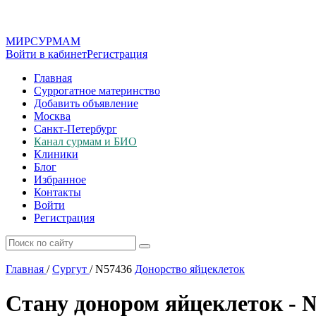
МИР
СУР
МАМ
Войти в кабинет
Регистрация
Главная
Суррогатное материнство
Добавить объявление
Москва
Санкт-Петербург
Канал сурмам и БИО
Клиники
Блог
Избранное
Контакты
Войти
Регистрация
Главная
/
Сургут
/
N57436
Донорство яйцеклеток
Стану донором яйцеклеток - 