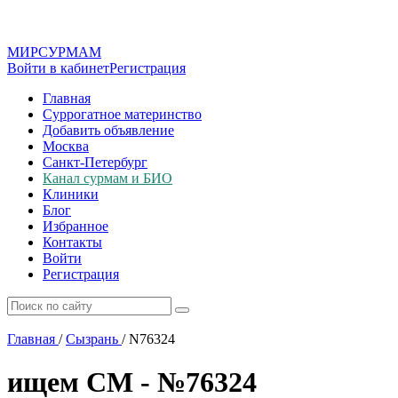
МИР
СУР
МАМ
Войти в кабинет
Регистрация
Главная
Суррогатное материнство
Добавить объявление
Москва
Санкт-Петербург
Канал сурмам и БИО
Клиники
Блог
Избранное
Контакты
Войти
Регистрация
Главная
/
Сызрань
/
N76324
ищем СМ - №76324