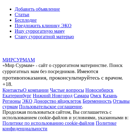
Добавить объявление
Статьи
Бесплодие
Предложить клинику ЭКО
Ищу суррогатную маму
Стану суррогатной матерью
МИР
СУР
МАМ
«Мир Сурмам» - сайт о суррогатном материнстве. Поиск
Имеются
суррогатных мам без посредников.
противопоказания, проконсультируйтесь с врачом.
+18.
Контакты
О компании
Частые вопросы
Новосибирск
Екатеринбург
Нижний Новгород
Самара
Омск
Казань
Регионы
ЭКО
Донорство яйцеклеток
Беременность
Отзывы
сурмам
Пользовательское соглашение
.
Продолжая пользоваться сайтом, Вы соглашаетесь с
использованием cookie-файлов и условиями, указанными в:
Политике по использованию cookie-файлов
Политике
конфиденциальности