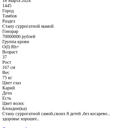
18 Марта 2024
1445
Город
Тамбов
Раздел
Cтану суррогатной мамой
Гонoрар
70000000
рублей
Группа крови
O(I) Rh+
Возраст
37
Рост
167 см
Вес
75 кг
Цвет глаз
Карий
Дети
Есть
Цвет волос
Блондин(ка)
Стану суррогатной самой,своих 8 детей ,без кесарево ,
здоровье хорошее..