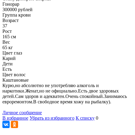
Гонoрар
300000
рублей
Группа крови
Возраст
37
Рост
165 см
Вес
65 кг
Цвет глаз
Карий
Дети
Есть
Цвет волос
Каштановые
Курю,но абсолютно не употребляю алкоголь и
наркотики.Женат,но не официально.Есть двое здоровых
детей.Сам здоров и адекватен.Очень спокойный.Занимаюсь
евроремонтом.В свободное время хожу на рыбалку).
Личное сообщение
В избранное
Убрать из избранного
К списку
0