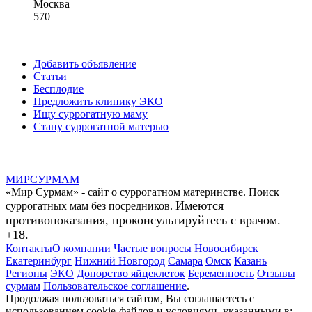
Москва
570
Добавить объявление
Статьи
Бесплодие
Предложить клинику ЭКО
Ищу суррогатную маму
Стану суррогатной матерью
МИР
СУР
МАМ
«Мир Сурмам» - сайт о суррогатном материнстве. Поиск
Имеются
суррогатных мам без посредников.
противопоказания, проконсультируйтесь с врачом.
+18.
Контакты
О компании
Частые вопросы
Новосибирск
Екатеринбург
Нижний Новгород
Самара
Омск
Казань
Регионы
ЭКО
Донорство яйцеклеток
Беременность
Отзывы
сурмам
Пользовательское соглашение
.
Продолжая пользоваться сайтом, Вы соглашаетесь с
использованием cookie-файлов и условиями, указанными в: