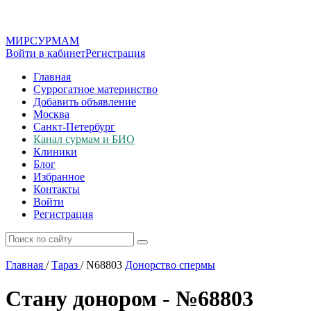
МИР
СУР
МАМ
Войти в кабинет
Регистрация
Главная
Суррогатное материнство
Добавить объявление
Москва
Санкт-Петербург
Канал сурмам и БИО
Клиники
Блог
Избранное
Контакты
Войти
Регистрация
Главная
/
Тараз
/
N68803
Донорство спермы
Стану донором - №68803