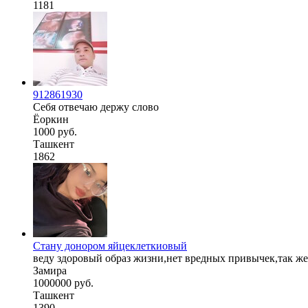
1181
912861930
Себя отвечаю держу слово
Ёоркин
1000 руб.
Ташкент
1862
Стану донором яйцеклеткиовый
веду здоровый образ жизни,нет вредных привычек,так же 
Замира
1000000 руб.
Ташкент
1390