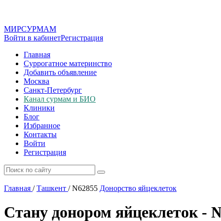
МИР
СУР
МАМ
Войти в кабинет
Регистрация
Главная
Суррогатное материнство
Добавить объявление
Москва
Санкт-Петербург
Канал сурмам и БИО
Клиники
Блог
Избранное
Контакты
Войти
Регистрация
Главная
/
Ташкент
/
N62855
Донорство яйцеклеток
Стану донором яйцеклеток - 