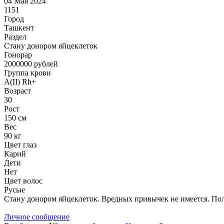
04 Мая 2024
1151
Город
Ташкент
Раздел
Стану донором яйцеклеток
Гонoрар
2000000
рублей
Группа крови
A(II) Rh+
Возраст
30
Рост
150 см
Вес
90 кг
Цвет глаз
Карий
Дети
Нет
Цвет волос
Русые
Стану донором яйцеклеток. Вредных привычек не имеется. Пол
Личное сообщение