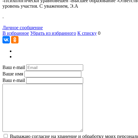
-Психологически уравновешен -Высшее образование -Ответств
уровень участия. С уважением, Э.А
.
Личное сообщение
В избранное
Убрать из избранного
К списку
0
Ваш e-mail
Ваше имя
Ваш e-mail
Выражаю согласие на хранение и обработку моих персональ