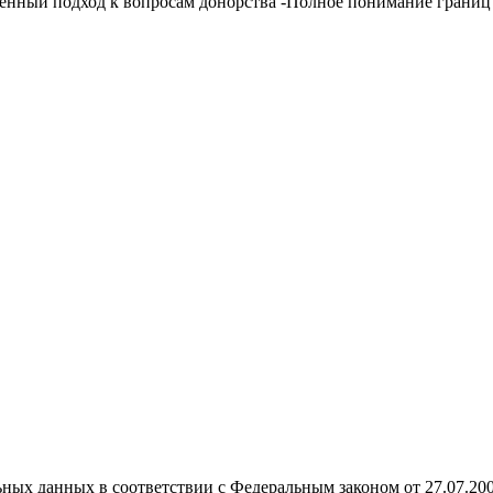
енный подход к вопросам донорства -Полное понимание границ 
ных данных в соответствии с Федеральным законом от 27.07.20