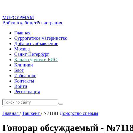
МИР
СУР
МАМ
Войти в кабинет
Регистрация
Главная
Суррогатное материнство
Добавить объявление
Москва
Санкт-Петербург
Канал сурмам и БИО
Клиники
Блог
Избранное
Контакты
Войти
Регистрация
Главная
/
Ташкент
/
N71181
Донорство спермы
Гонорар обсуждаемый - №711