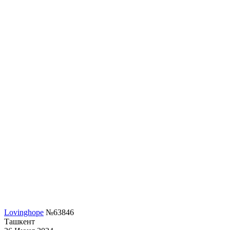
Lovinghope
№63846
Ташкент