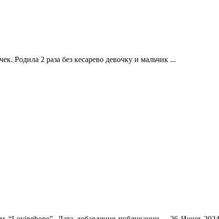
. Родила 2 раза без кесарево девочку и мальчик ...
ем “Lovinghope”. Дата добавления публикации – 26 Июня 2024