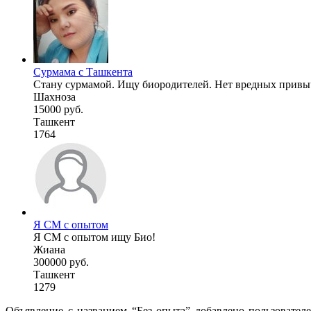
Сурмама с Ташкента
Стану сурмамой. Ищу биородителей. Нет вредных привычек
Шахноза
15000 руб.
Ташкент
1764
Я СМ с опытом
Я СМ с опытом ищу Био!
Жиана
300000 руб.
Ташкент
1279
Объявление с названием “Без опыта” добавлено пользовател