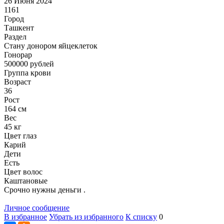
26 Июня 2024
1161
Город
Ташкент
Раздел
Стану донором яйцеклеток
Гонoрар
500000
рублей
Группа крови
Возраст
36
Рост
164 см
Вес
45 кг
Цвет глаз
Карий
Дети
Есть
Цвет волос
Каштановые
Срочно нужны деньги .
Личное сообщение
В избранное
Убрать из избранного
К списку
0