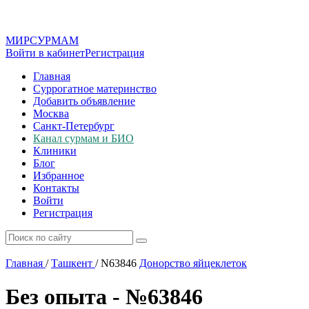
МИР
СУР
МАМ
Войти в кабинет
Регистрация
Главная
Суррогатное материнство
Добавить объявление
Москва
Санкт-Петербург
Канал сурмам и БИО
Клиники
Блог
Избранное
Контакты
Войти
Регистрация
Главная
/
Ташкент
/
N63846
Донорство яйцеклеток
Без опыта - №63846