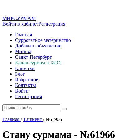
МИР
СУР
МАМ
Войти в кабинет
Регистрация
Главная
Суррогатное материнство
Добавить объявление
Москва
Санкт-Петербург
Канал сурмам и БИО
Клиники
Блог
Избранное
Контакты
Войти
Регистрация
Главная
/
Ташкент
/
N61966
Стану сурмама - №61966