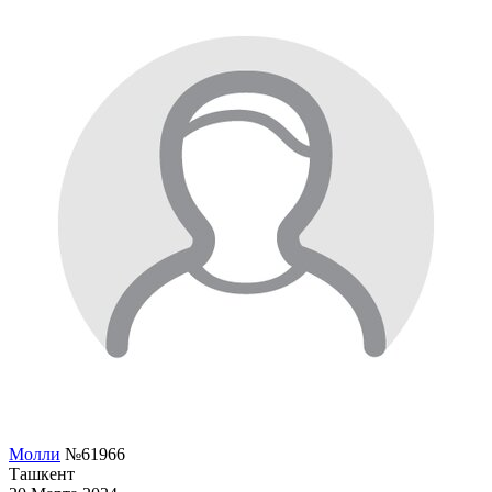
Молли
№61966
Ташкент