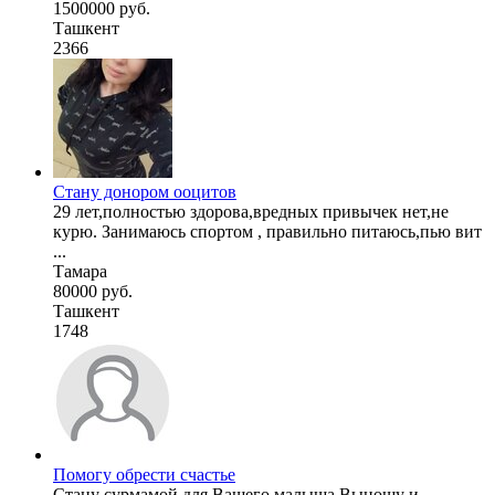
1500000 руб.
Ташкент
2366
Стану донором ооцитов
29 лет,полностью здорова,вредных привычек нет,не
курю. Занимаюсь спортом , правильно питаюсь,пью вит
...
Тамара
80000 руб.
Ташкент
1748
Помогу обрести счастье
Стану сурмамой для Вашего малыша Выношу и