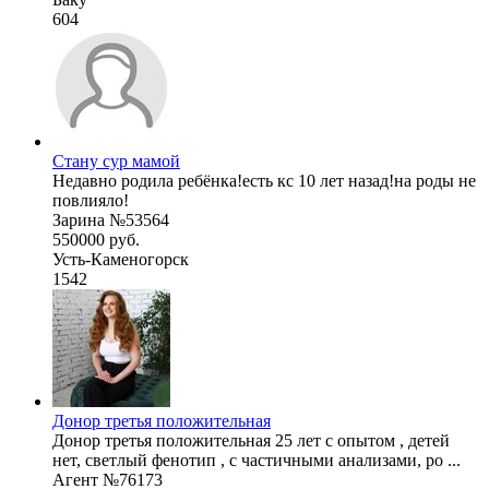
604
Стану сур мамой
Недавно родила ребёнка!есть кс 10 лет назад!на роды не
повлияло!
Зарина №53564
550000 руб.
Усть-Каменогорск
1542
Донор третья положительная
Донор третья положительная 25 лет с опытом , детей
нет, светлый фенотип , с частичными анализами, ро ...
Агент №76173