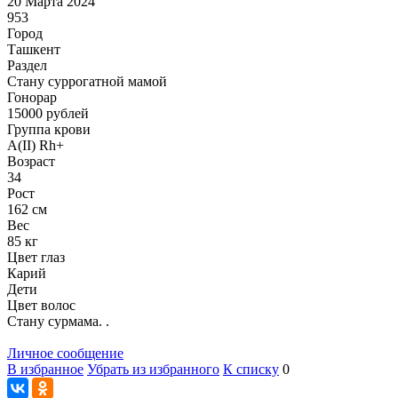
20 Марта 2024
953
Город
Ташкент
Раздел
Cтану суррогатной мамой
Гонoрар
15000
рублей
Группа крови
A(II) Rh+
Возраст
34
Рост
162 см
Вес
85 кг
Цвет глаз
Карий
Дети
Цвет волос
Стану сурмама. .
Личное сообщение
В избранное
Убрать из избранного
К списку
0