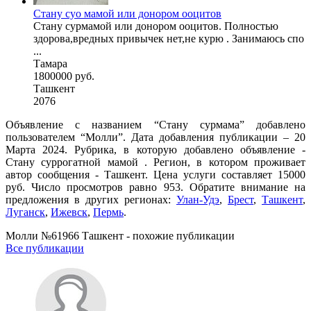
Стану суо мамой или донором ооцитов
Стану сурмамой или донором ооцитов. Полностью
здорова,вредных привычек нет,не курю . Занимаюсь спо
...
Тамара
1800000 руб.
Ташкент
2076
Объявление с названием “Стану сурмама” добавлено
пользователем “Молли”. Дата добавления публикации – 20
Марта 2024. Рубрика, в которую добавлено объявление -
Cтану суррогатной мамой . Регион, в котором проживает
автор сообщения - Ташкент. Цена услуги составляет 15000
руб. Число просмотров равно 953. Обратите внимание на
предложения в других регионах:
Улан-Удэ
,
Брест
,
Ташкент
,
Луганск
,
Ижевск
,
Пермь
.
Молли №61966 Ташкент - похожие публикации
Все публикации