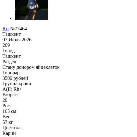
Rrr
№77464
Ташкент
07 Июля 2026
269
Город
Ташкент
Раздел
Стану донором яйцеклеток
Гонoрар
3500
рублей
Группа крови
A(II) Rh+
Возраст
20
Рост
165 см
Вес
57 кг
Цвет глаз
Карий