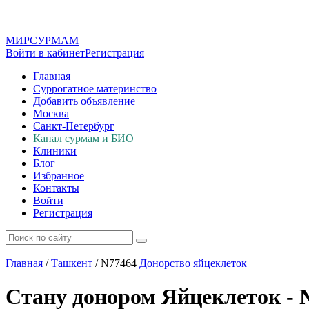
МИР
СУР
МАМ
Войти в кабинет
Регистрация
Главная
Суррогатное материнство
Добавить объявление
Москва
Санкт-Петербург
Канал сурмам и БИО
Клиники
Блог
Избранное
Контакты
Войти
Регистрация
Главная
/
Ташкент
/
N77464
Донорство яйцеклеток
Стану донором Яйцеклеток -