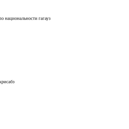
по национальности гагауз
хрисабз